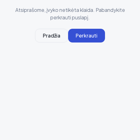
Atsiprašome, įvyko netikėta klaida. Pabandykite
perkrauti puslapį.
Pradžia
Perkrauti