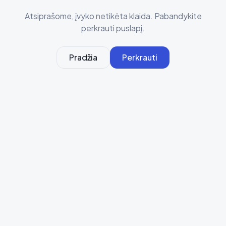
Atsiprašome, įvyko netikėta klaida. Pabandykite
perkrauti puslapį.
Pradžia
Perkrauti