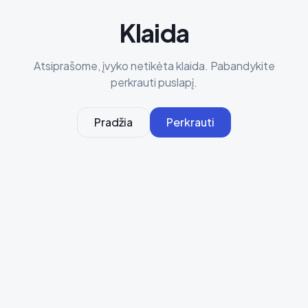
Klaida
Atsiprašome, įvyko netikėta klaida. Pabandykite
perkrauti puslapį.
Pradžia
Perkrauti