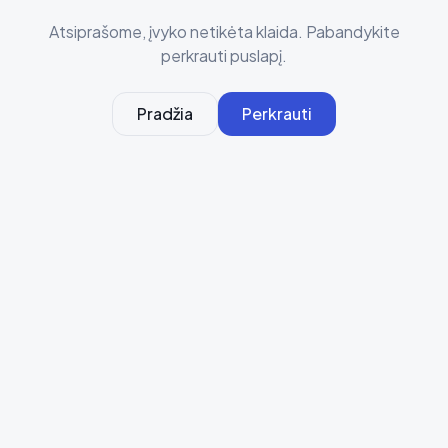
Atsiprašome, įvyko netikėta klaida. Pabandykite
perkrauti puslapį.
Pradžia
Perkrauti