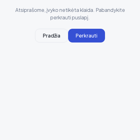
Atsiprašome, įvyko netikėta klaida. Pabandykite
perkrauti puslapį.
Pradžia
Perkrauti