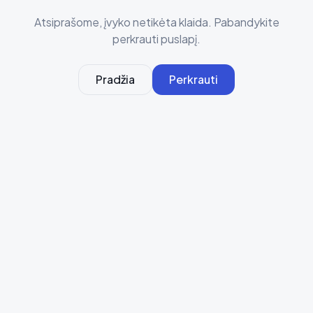
Atsiprašome, įvyko netikėta klaida. Pabandykite
perkrauti puslapį.
Pradžia
Perkrauti