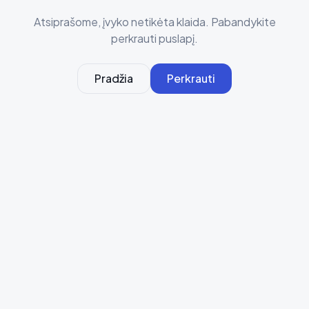
Atsiprašome, įvyko netikėta klaida. Pabandykite
perkrauti puslapį.
Pradžia
Perkrauti