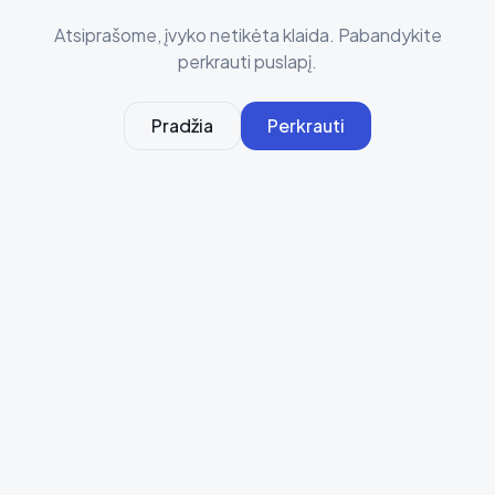
Atsiprašome, įvyko netikėta klaida. Pabandykite
perkrauti puslapį.
Pradžia
Perkrauti