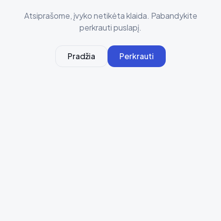
Atsiprašome, įvyko netikėta klaida. Pabandykite
perkrauti puslapį.
Pradžia
Perkrauti