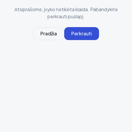
Atsiprašome, įvyko netikėta klaida. Pabandykite
perkrauti puslapį.
Pradžia
Perkrauti