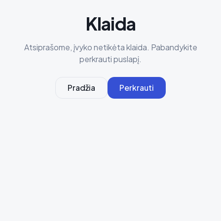
Klaida
Atsiprašome, įvyko netikėta klaida. Pabandykite
perkrauti puslapį.
Pradžia
Perkrauti