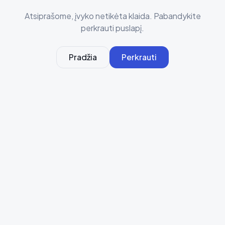
Atsiprašome, įvyko netikėta klaida. Pabandykite
perkrauti puslapį.
Pradžia
Perkrauti