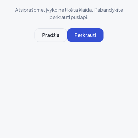
Atsiprašome, įvyko netikėta klaida. Pabandykite
perkrauti puslapį.
Pradžia
Perkrauti