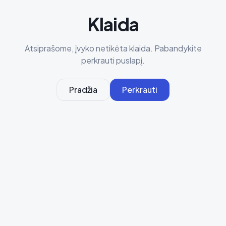
Klaida
Atsiprašome, įvyko netikėta klaida. Pabandykite
perkrauti puslapį.
Pradžia
Perkrauti