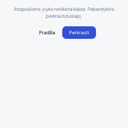
Atsiprašome, įvyko netikėta klaida. Pabandykite
perkrauti puslapį.
Pradžia
Perkrauti