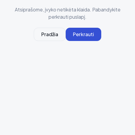
Atsiprašome, įvyko netikėta klaida. Pabandykite
perkrauti puslapį.
Pradžia
Perkrauti