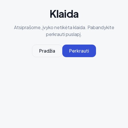
Klaida
Atsiprašome, įvyko netikėta klaida. Pabandykite
perkrauti puslapį.
Pradžia
Perkrauti