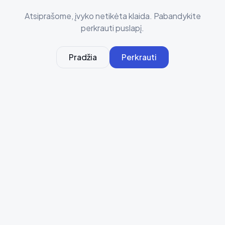
Atsiprašome, įvyko netikėta klaida. Pabandykite
perkrauti puslapį.
Pradžia
Perkrauti