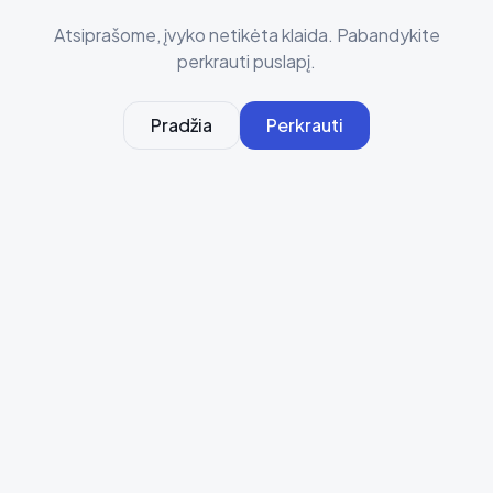
Atsiprašome, įvyko netikėta klaida. Pabandykite
perkrauti puslapį.
Pradžia
Perkrauti