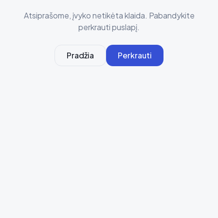
Atsiprašome, įvyko netikėta klaida. Pabandykite
perkrauti puslapį.
Pradžia
Perkrauti