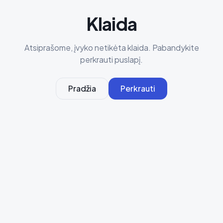
Klaida
Atsiprašome, įvyko netikėta klaida. Pabandykite
perkrauti puslapį.
Pradžia
Perkrauti