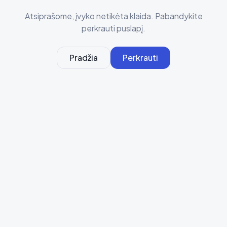
Atsiprašome, įvyko netikėta klaida. Pabandykite
perkrauti puslapį.
Pradžia
Perkrauti