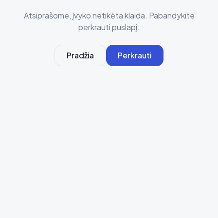
Atsiprašome, įvyko netikėta klaida. Pabandykite
perkrauti puslapį.
Pradžia
Perkrauti