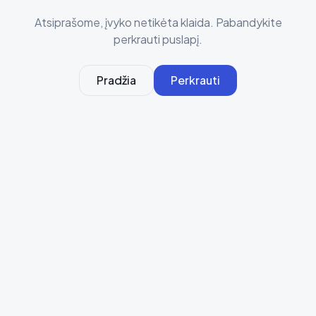
Atsiprašome, įvyko netikėta klaida. Pabandykite
perkrauti puslapį.
Pradžia
Perkrauti