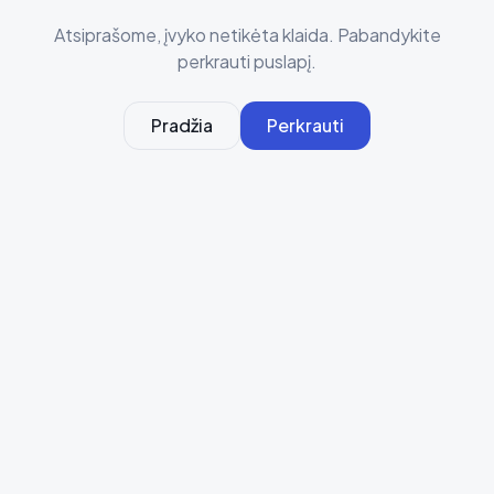
Atsiprašome, įvyko netikėta klaida. Pabandykite
perkrauti puslapį.
Pradžia
Perkrauti