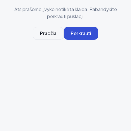
Atsiprašome, įvyko netikėta klaida. Pabandykite
perkrauti puslapį.
Pradžia
Perkrauti