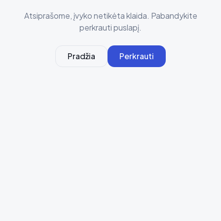
Atsiprašome, įvyko netikėta klaida. Pabandykite
perkrauti puslapį.
Pradžia
Perkrauti