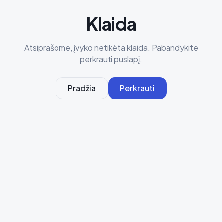
Klaida
Atsiprašome, įvyko netikėta klaida. Pabandykite
perkrauti puslapį.
Pradžia
Perkrauti