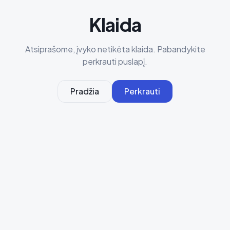
Klaida
Atsiprašome, įvyko netikėta klaida. Pabandykite
perkrauti puslapį.
Pradžia
Perkrauti