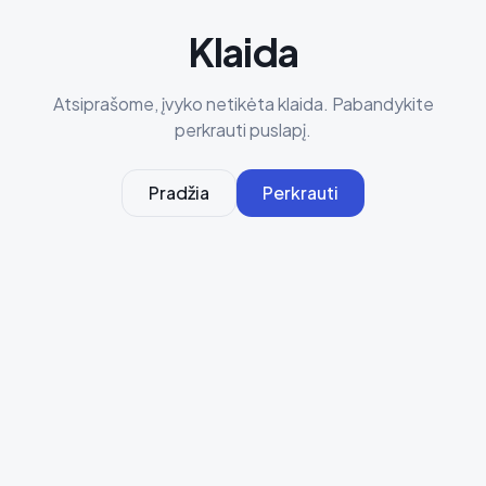
Klaida
Atsiprašome, įvyko netikėta klaida. Pabandykite
perkrauti puslapį.
Pradžia
Perkrauti