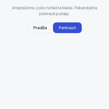
Atsiprašome, įvyko netikėta klaida. Pabandykite
perkrauti puslapį.
Pradžia
Perkrauti