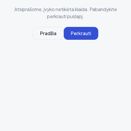
Atsiprašome, įvyko netikėta klaida. Pabandykite
perkrauti puslapį.
Pradžia
Perkrauti