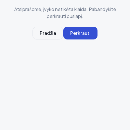
Atsiprašome, įvyko netikėta klaida. Pabandykite
perkrauti puslapį.
Pradžia
Perkrauti