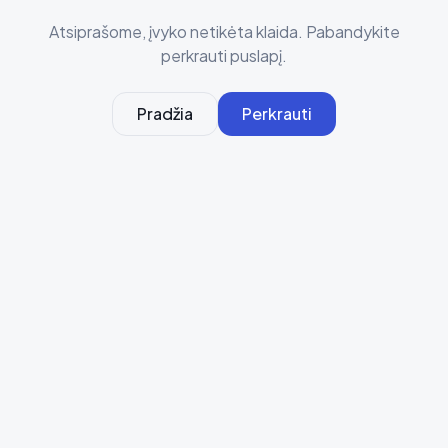
Atsiprašome, įvyko netikėta klaida. Pabandykite
perkrauti puslapį.
Pradžia
Perkrauti