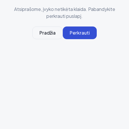
Atsiprašome, įvyko netikėta klaida. Pabandykite
perkrauti puslapį.
Pradžia
Perkrauti