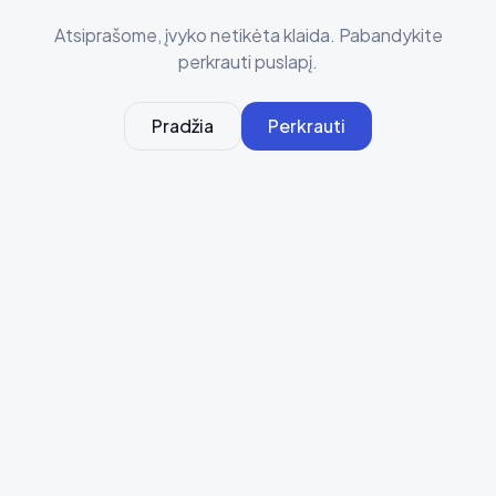
Atsiprašome, įvyko netikėta klaida. Pabandykite
perkrauti puslapį.
Pradžia
Perkrauti