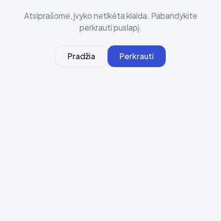
Atsiprašome, įvyko netikėta klaida. Pabandykite
perkrauti puslapį.
Pradžia
Perkrauti