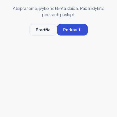
Atsiprašome, įvyko netikėta klaida. Pabandykite
perkrauti puslapį.
Pradžia
Perkrauti