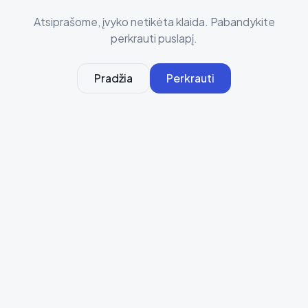
Atsiprašome, įvyko netikėta klaida. Pabandykite
perkrauti puslapį.
Pradžia
Perkrauti