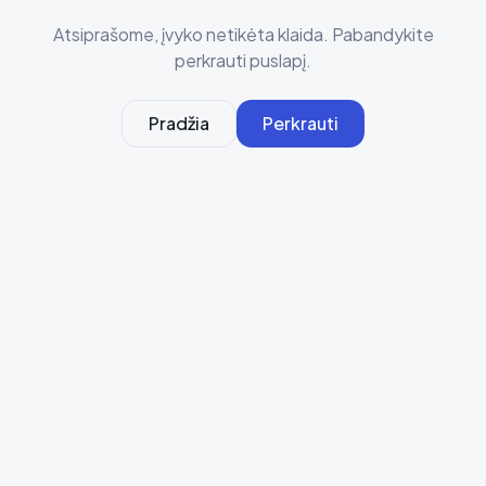
Atsiprašome, įvyko netikėta klaida. Pabandykite
perkrauti puslapį.
Pradžia
Perkrauti