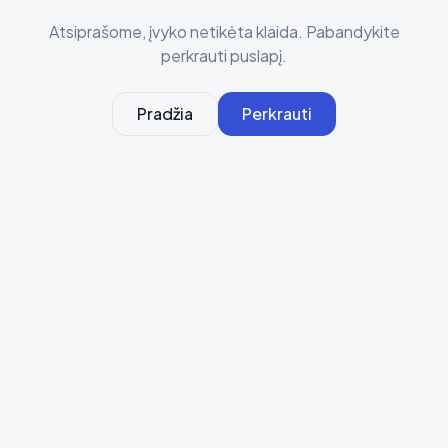
Atsiprašome, įvyko netikėta klaida. Pabandykite
perkrauti puslapį.
Pradžia
Perkrauti