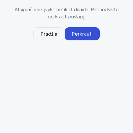
Atsiprašome, įvyko netikėta klaida. Pabandykite
perkrauti puslapį.
Pradžia
Perkrauti