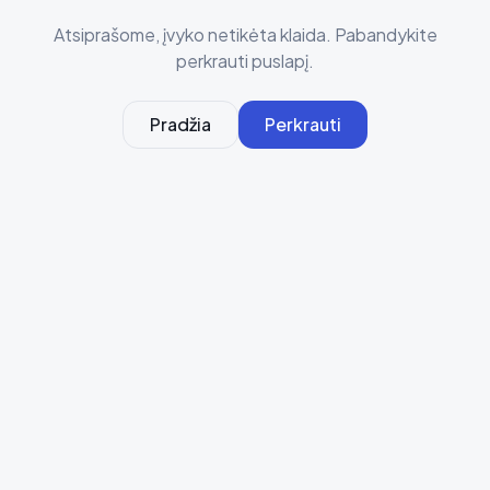
Atsiprašome, įvyko netikėta klaida. Pabandykite
perkrauti puslapį.
Pradžia
Perkrauti