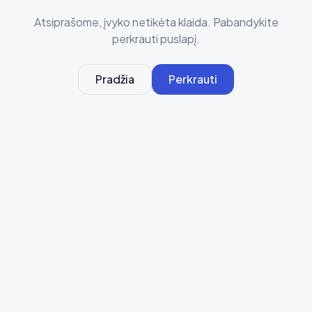
Atsiprašome, įvyko netikėta klaida. Pabandykite
perkrauti puslapį.
Pradžia
Perkrauti