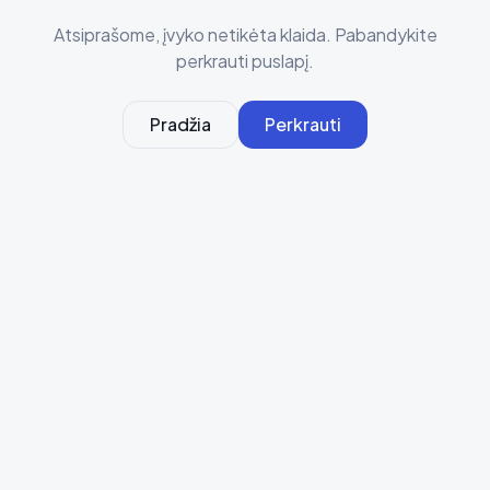
Atsiprašome, įvyko netikėta klaida. Pabandykite
perkrauti puslapį.
Pradžia
Perkrauti