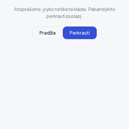
Atsiprašome, įvyko netikėta klaida. Pabandykite
perkrauti puslapį.
Pradžia
Perkrauti