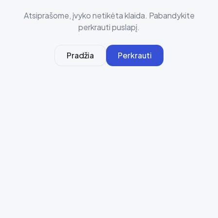
Atsiprašome, įvyko netikėta klaida. Pabandykite
perkrauti puslapį.
Pradžia
Perkrauti