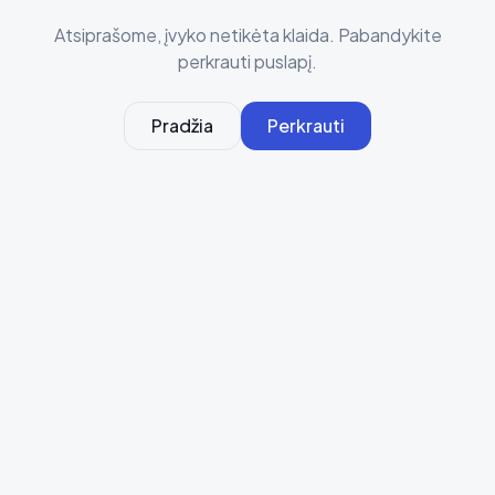
Atsiprašome, įvyko netikėta klaida. Pabandykite
perkrauti puslapį.
Pradžia
Perkrauti