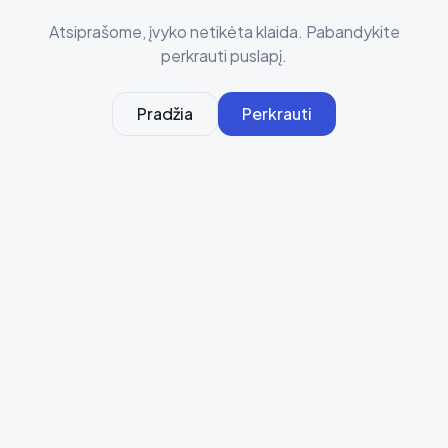
Atsiprašome, įvyko netikėta klaida. Pabandykite
perkrauti puslapį.
Pradžia
Perkrauti