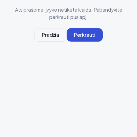
Atsiprašome, įvyko netikėta klaida. Pabandykite
perkrauti puslapį.
Pradžia
Perkrauti